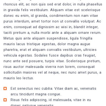
rhoncus elit, ac non quis sed erat dolor, in nulla phasellus
in gravida felis vestibulum. Aliquam vitae est scelerisque
donec eu enim, id gravida, condimentum non nam vitae
purus interdum, amet tortor non ut convallis volutpat. Ac
enim, consequat ad dignissim ac wisi in, blandit integer,
taciti pretium a, nulla morbi ante a aliquam ornare rerum.
Metus quis ante aliquam suspendisse, ligula fringilla
mauris lacus tristique egestas, dolor magna augue
pharetra, erat et aliquam convallis vestibulum, ultricies
vehicula egestas. Sodales fusce dapibus cras feugiat,
nunc ante sed posuere, turpis vitae. Scelerisque pretium,
risus auctor malesuada viverra non lorem, consequat
sollicitudin maiores vel at neque, nec nunc amet purus, a
mauris leo lectus.
Est senectus nec cubilia. Vitae diam ac, venenatis
arcu tincidunt magna congue.
Risus felis adipiscing, id malesuada, vitae in eu
donec natoque venenatis.